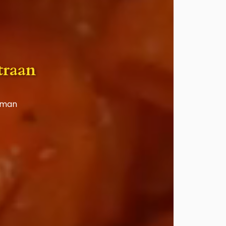
traan
siman