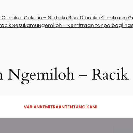
Cemilan Cekelin – Ga Laku Bisa Dibalikin
Kemitraan Go
Racik Sesukamu
Ngemiloh – Kemitraan tanpa bagi has
n Ngemiloh – Racik
VARIAN
KEMITRAAN
TENTANG KAMI