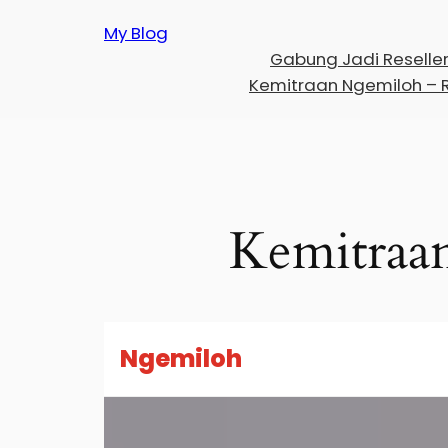
Skip
My Blog
to
Gabung Jadi Reseller 
content
Kemitraan Ngemiloh – 
Kemitraa
Ngemiloh