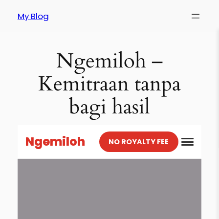
Skip
My Blog
to
content
Ngemiloh –
Kemitraan tanpa
bagi hasil
Ngemiloh
NO ROYALTY FEE