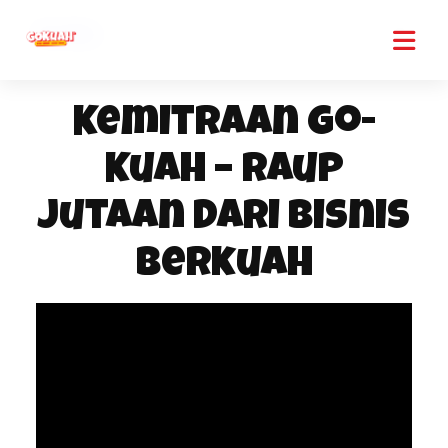
Skip
My Blog
to
content
Kemitraan Go-
Kuah – Raup
Jutaan Dari Bisnis
Berkuah