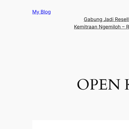
Skip
My Blog
to
Gabung Jadi Reselle
content
Kemitraan Ngemiloh – 
OPEN 