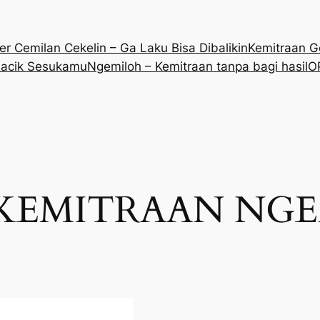
r Cemilan Cekelin – Ga Laku Bisa Dibalikin
Kemitraan G
Racik Sesukamu
Ngemiloh – Kemitraan tanpa bagi hasil
O
KEMITRAAN NG